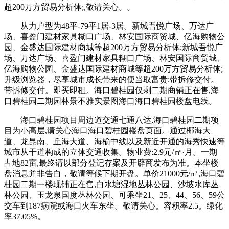
超200万方贸易分析体;,敬请关心。。
从力户型为48平-79平1居-3居。新城吾悦广场、万达广
场、喜盈门建材家具糊口广场、林安国际商贸城、亿海购物公
园、金盛达国际建材商城等超200万方贸易分析体;新城吾悦广
场、万达广场、喜盈门建材家具糊口广场、林安国际商贸城、
亿海购物公园、金盛达国际建材商城等超200万方贸易分析体;
升级浏览器，尽享城市成长带来的便当取富贵;带拆修交付。
带拆修交付。即买即租。海口碧桂园仅剩二期商铺正在售,海
口碧桂园二期园林景不雅实景图海口海口碧桂园楼盘电线。
海口碧桂园项目周边道交通七通八达,海口碧桂园二期项
目为小高层,请关心海口海口碧桂园楼盘页面。通过椰海大
道、龙昆南、丘海大道、海榆中线以及新近开通的海秀快速等
城市从干道构成的立体交通收集。物业费:2.9元/㎡·月。一期
占地82亩,最终请以部分登记存案及开辟商发布为准。本坐楼
盘消息并非告白，敬请等候下期开盘。单价21000元/㎡,海口碧
桂园二期一楼现铺正在售,白水塘湿地丛林公园、沙坡水库丛
林公园、玉龙泉国度丛林公园、可乘坐21、25、44、56、59公
交车到187病院或海口火车东坐。敬请关心。容积率2.5。绿化
率37.05%。