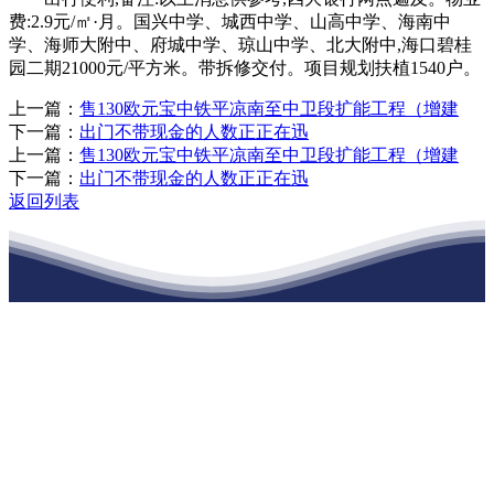
费:2.9元/㎡·月。国兴中学、城西中学、山高中学、海南中
学、海师大附中、府城中学、琼山中学、北大附中,海口碧桂
园二期21000元/平方米。带拆修交付。项目规划扶植1540户。
上一篇：
售130欧元宝中铁平凉南至中卫段扩能工程（增建
下一篇：
出门不带现金的人数正正在迅
上一篇：
售130欧元宝中铁平凉南至中卫段扩能工程（增建
下一篇：
出门不带现金的人数正正在迅
返回列表
江苏J9九游会集团官方网站建材有限公司
公司经营范围包括：建材销售；干粉砂浆、水泥制品生产、销售；普
通货物仓储；道路普通货物运输；建筑劳务分包（凭资质证书经
营）。主要生产各种强度等级的商品（预拌）混凝土和干粉（混）砂