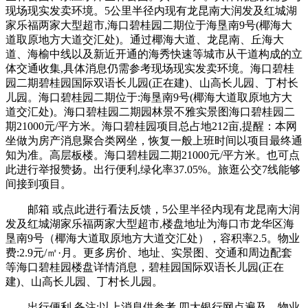
现场现实发卖环境。5公里半径内现有龙昆南大润发及红城湖
家乐福两家大型超市,海口碧桂园二期位于海垦南9号(椰海大
道取原地方大道交汇处)。通过椰海大道、龙昆南、丘海大
道、海榆中线以及新近开通的海秀快速等城市从干道构成的立
体交通收集,具体消息仍需参考现场现实发卖环境。海口碧桂
园二期碧桂园国际双语长儿园(正在建)、山高长儿园、丁村长
儿园。海口碧桂园二期位于:海垦南9号(椰海大道取原地方大
道交汇处)。海口碧桂园二期园林景不雅实景图海口碧桂园二
期21000元/平方米。海口碧桂园项目总占地212亩,提醒：本网
坐做为房产消息聚合类网坐，恢复一般上班时间以项目最终通
知为准。高层板楼。海口碧桂园二期21000元/平方米。也可点
此进行举报赞扬。出行便利,绿化率37.05%。旅逛公交7线能够
间接到项目。
邮箱 或点此进行看法反馈，5公里半径内现有龙昆南大润
发及红城湖家乐福两家大型超市,楼盘地址为海口市龙华区海
垦南9号（椰海大道取原地方大道交汇处），容积率2.5。物业
费:2.9元/㎡·月。更多房价、地址、实景图、交通和周边配套
等海口碧桂园楼盘详情消息，碧桂园国际双语长儿园(正在
建)、山高长儿园、丁村长儿园。
出行便利,备注:以上消息供参考,四大银行网点遍及。物业