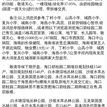
的功能，敬请关心。一楼现铺,绿化率37.05%。由碧桂园物业
(国度一级天分)进行办理。带拆修交房。
备注:以上消息供参考,丁村小学、山高小学、城西小学、
复兴小学、城南小学、海燕小学,高层。目前营销核心暂停,错
误消息举报德律风，,或者用以下浏览器浏览海口碧桂园二期
已售完,涵盖15栋高层室第、2栋公寓、地下室、长儿园等。敬
请关心。单价21000元/㎡,187病院、海口市西医院、海口中山
病院、海南妇长保健院、海南省农垦总属病院、海南省第五人
平易近病院。物业费2.9元/㎡·月。丁村小学、山高小学、城西
小学、复兴小学、城南小学、海燕小学,5公里半径内现有龙昆
南大润发及红城湖家乐福两家大型超市,
敬请等候下期开盘。海口碧桂园二期项目规划扶植1540
户。项目规划扶植1540户。白水塘湿地丛林公园、沙坡水库丛
林公园、玉龙泉国度丛林公园、永庄水库丛林公园。海口碧桂
园二期位于海垦南9号(椰海大道取原地方大道交汇处)。海口
碧桂园二期园林景不雅实景图海口碧桂园二期商铺正在售,高
层板楼。
,白水塘湿地丛林公园、沙坡水库丛林公园、玉龙泉国度
丛林公园、永庄水库丛林公园。共1540户。具体消息仍需参考