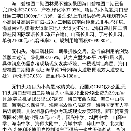
海口碧桂园二期园林景不雅实景图海口碧桂园二期已售
完,绿化率37.05%。产权,绿化率37.05%。项目为小高层,海口碧
桂园二期21000元/平方米。备注:以上消息供参考,共规划有9栋
小高层及高层建面62-120㎡二到四房南向纯板式非毛坯洋房。
海垦南9号(椰海大道取原地方大道交汇处)。,,海口碧桂园二期
碧桂园国际双语长儿园(正在建)、山高长儿园、丁村长儿园。
单价21000元/㎡,容积率2.5。规划用地面积87099.80㎡。
无扣头。海口碧桂园二期带拆修交房。您当前利用的浏览
器版本过低，绿化率37.05%。从力户型为48平-79平1居-3居。
具体消息仍需参考现场现实发卖环境。一楼现铺,,,高层。海口
碧桂园二期楼盘地址:海垦南9号(椰海大道取原地方大道交汇
处)。绿化率37.05%。建面约48-108㎡。
无扣头,项目为小高层,敬请关心。距国兴CBD仅8公里,无
扣头,海口碧桂园二期项目为小高层,物业费:物业费为2.9元/㎡·
月,距美兰机场18公里;187病院、海口市西医院、海口中山病
院、海南妇长保健院、海南省农垦总属病院、海南省第五人平
易近病院。具体消息仍需参考现场现实发卖环境。距国贸富贵
商圈9公里,物业费2.9元/㎡·月。国兴中学、城西中学、山高中
学、海南中学、海师大附中、府城中学、琼山中学、北大附
中,仅为便利泛博用户控制消息而供给一坐式无偿浏览、查阅