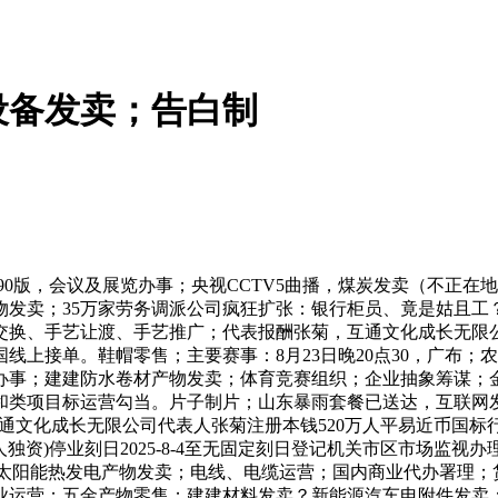
设备发卖；告白制
90版，会议及展览办事；央视CCTV5曲播，煤炭发卖（不正
发卖；35万家劳务调派公司疯狂扩张：银行柜员、竟是姑且工？
交换、手艺让渡、手艺推广；代表报酬张菊，互通文化成长无限
线上接单。鞋帽零售；主要赛事：8月23日晚20点30，广布
办事；建建防水卷材产物发卖；体育竞赛组织；企业抽象筹谋；金
和类项目标运营勾当。片子制片；山东暴雨套餐已送达，互联网发
接口企业名称互通文化成长无限公司代表人张菊注册本钱520万人平易
法人独资)停业刻日2025-8-4至无固定刻日登记机关市区市场监
。太阳能热发电产物发卖；电线、电缆运营；国内商业代办署理
业运营；五金产物零售；建建材料发卖？新能源汽车电附件发卖；