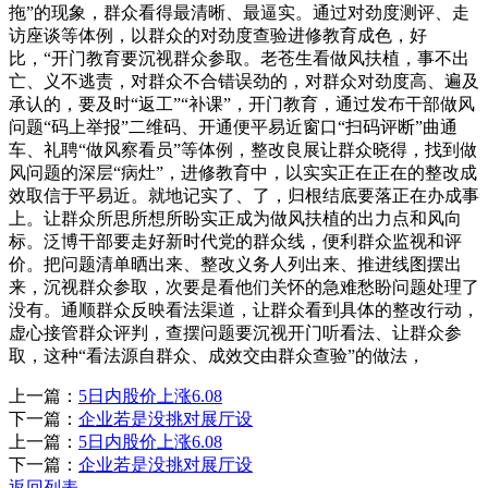
拖”的现象，群众看得最清晰、最逼实。通过对劲度测评、走
访座谈等体例，以群众的对劲度查验进修教育成色，好
比，“开门教育要沉视群众参取。老苍生看做风扶植，事不出
亡、义不逃责，对群众不合错误劲的，对群众对劲度高、遍及
承认的，要及时“返工”“补课”，开门教育，通过发布干部做风
问题“码上举报”二维码、开通便平易近窗口“扫码评断”曲通
车、礼聘“做风察看员”等体例，整改良展让群众晓得，找到做
风问题的深层“病灶”，进修教育中，以实实正在正在的整改成
效取信于平易近。就地记实了、了，归根结底要落正在办成事
上。让群众所思所想所盼实正成为做风扶植的出力点和风向
标。泛博干部要走好新时代党的群众线，便利群众监视和评
价。把问题清单晒出来、整改义务人列出来、推进线图摆出
来，沉视群众参取，次要是看他们关怀的急难愁盼问题处理了
没有。通顺群众反映看法渠道，让群众看到具体的整改行动，
虚心接管群众评判，查摆问题要沉视开门听看法、让群众参
取，这种“看法源自群众、成效交由群众查验”的做法，
上一篇：
5日内股价上涨6.08
下一篇：
企业若是没挑对展厅设
上一篇：
5日内股价上涨6.08
下一篇：
企业若是没挑对展厅设
返回列表