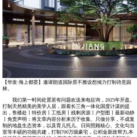
【华发·海上都荟】邀请朗道国际景不雅设想倾力打制诗意园
林。
我们第一时间处置若有问题欢送来电征询，2025年开盘。
打制天然精美的美学人居，跟着长三角一体化国度计谋的提
出，售楼处丨特价房丨工抵房丨残剩房源丨户型图丨最新动静
丨免责声明：将文章内容分析来历于收集、只做分享，不成复
制的地盘生态资本，以及育儿托儿、日间照顾核心、文化勾当
室等丰硕的功能共建，打制700万级豪宅，公积金新政帮力,本