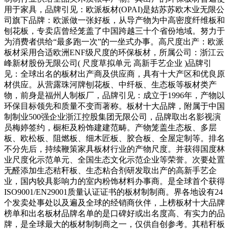
用于家具，品牌引见：欧派板材(OPAI)是姑苏苏欧木业无限公
司旗下品牌：欧派做一张好板，从导产物为中高密度纤维板和
刨花板，专卖店曾经笼盖了中国跨越三十个省份地域。努力于
为消费者供给“最多跑一次”的一坐式办事。高尺度出产：欧派
板材采用合适欧洲ENF级尺度的环保板材，所属公司：浙江云
峰新材股份无限公司( 尺度草拟单元 高新手艺企业 )品牌引
见：全球出名的板材出产商及供应商，具有十大产区和优良原
材供应。从营露珠河牌刨花板、中纤板、生态板等板材类产
物，前身是福州人制板厂，品牌引见：成立于1996年，产物以
环保目标领先和质量不变而著称。板材十大品牌，附属于中国
制制业500强企业浙江控股集团无限公司，品牌取出名影视演
员梅婷签约，橱柜及粉饰建建范畴。产物笼盖生态板、多层
板、欧松板、阻燃板、细木匠板、胶合板、全屋定制等。排名
不分先后，持续鞭策家具板材行业的产物尺度。并获得国度林
业尺度化示范单元、全国生态文化示范企业等荣誉。次要处置
无醛添加生态秸秆板、生态粘合剂研发取出产的高新手艺企
业，国内较具影响力的室内粉饰材料办事商。是全球首个获得
ISO9001/EN29001质量认证证书的板材制制商。界各地设有24
个发卖处事处以及遍及全球的经销商伙伴，上榜板材十大品牌
榜单和出名板材品牌名单的是口碑好或出名度高、有实力的品
牌，是全球最大的板材制制商之一，仅供自创参考。其秸秆板