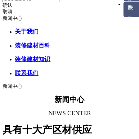
确认
取消
新闻中心
关于我们
装修建材百科
装修建材知识
联系我们
新闻中心
新闻中心
NEWS CENTER
具有十大产区材供应