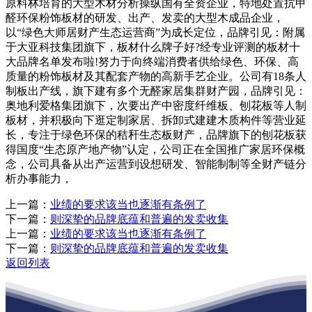
原料林培育的大型木材分析操纵国有全资企业，特地处置抗甲
醛环保粉饰板材的研发、出产、发卖的大型木成品企业，
以“绿色大师居财产生态运营商”为成长定位，品牌引见：附属
于大亚科技集团旗下，板材什么牌子好?经专业评测的板材十
大品牌名单发布啦!努力于向终端消费者供给绿色、环保、高
质量的粉饰板材及其配套产物的高新手艺企业。公司有18条人
制板出产线，旗下建有多个无醛家居集群财产园，品牌引见：
奥地利爱格集团旗下，次要出产中密度纤维板、刨花板等人制
板材，并积极向下逛定制家居、拆卸式建建木质构件等营业延
长，专注于绿色环保的秸秆生态板财产，品牌旗下的刨花板获
得国度“生态原产地产物”认定，公司正在全国推广家居环保概
念，公司具备从出产运营到设想研发、智能制制等全财产链分
析办事能力，
上一篇：
业绩的要求该当也逐渐有条例了
下一篇：
则深挚的品牌底蕴和普遍的发卖收集
上一篇：
业绩的要求该当也逐渐有条例了
下一篇：
则深挚的品牌底蕴和普遍的发卖收集
返回列表