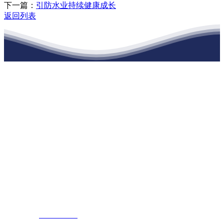
下一篇：
引防水业持续健康成长
返回列表
江苏J9九游会集团官方网站建材有限公司
公司经营范围包括：建材销售；干粉砂浆、水泥制品生产、销售；普
通货物仓储；道路普通货物运输；建筑劳务分包（凭资质证书经
营）。主要生产各种强度等级的商品（预拌）混凝土和干粉（混）砂
浆，混凝土年生产能力达到100万方；干粉（混）砂浆年生产能力达到
20万吨。
地 址：南通市滨海园区东晋村八组江苏J9九游会集团官方网站建材
有限公司
客服热线：
17712222822
张经理