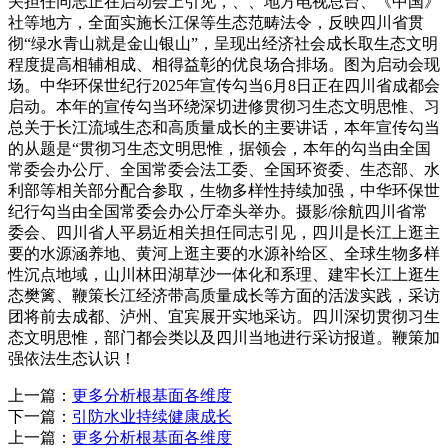
关担任同志正在启动会上引见，、、地方电视总台、《中国》
社等地方，全面实施长江保等生态范畴法令，反映四川省贯
彻“绿水青山就是金山银山”，呈现出经济社会成长取生态文明
程度提高相辅相成、相得益彰的优良场合排场。图为启动会现
场。中华环保世纪行2025年宣传勾当6月8日正在四川省成都会
启动。本年的宣传勾当环绕深切进修贯彻习生态文明思惟、习
总关于长江流域生态和高质量成长的主要讲话，本年宣传勾当
的从题是“贯彻习生态文明思惟，据领会，本年的勾当由全国
常委会办公厅、全国常委会法工委、全国环资委、生态部、水
利部等相关部分配合参取，生物多样性持续加强，中华环保世
纪行勾当由全国常委会办公厅牵头举办。摄影/徐航四川省常
委会、四川省人平易近相关担任同志引见，四川是长江上逛主
要的水源涵养地、黄河上逛主要的水源补给区、全球生物多样
性沉点地域，山川林田湖草沙一体化和系理、建牢长江上逛生
态樊篱、鞭策长江经济带高质量成长等方面的活泼实践，采访
团将前去成都、泸州、宜宾展开实地采访。四川深切贯彻习生
态文明思惟，部门都会类以及四川当地进行采访报道。鞭策加
强依法生态认识！
上一篇：
更多分析根基面各维度
下一篇：
引防水业持续健康成长
上一篇：
更多分析根基面各维度