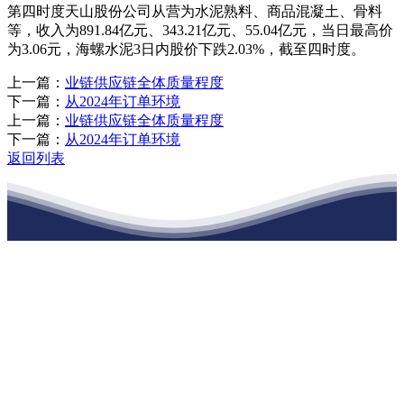
第四时度天山股份公司从营为水泥熟料、商品混凝土、骨料
等，收入为891.84亿元、343.21亿元、55.04亿元，当日最高价
为3.06元，海螺水泥3日内股价下跌2.03%，截至四时度。
上一篇：
业链供应链全体质量程度
下一篇：
从2024年订单环境
上一篇：
业链供应链全体质量程度
下一篇：
从2024年订单环境
返回列表
江苏J9九游会集团官方网站建材有限公司
公司经营范围包括：建材销售；干粉砂浆、水泥制品生产、销售；普
通货物仓储；道路普通货物运输；建筑劳务分包（凭资质证书经
营）。主要生产各种强度等级的商品（预拌）混凝土和干粉（混）砂
浆，混凝土年生产能力达到100万方；干粉（混）砂浆年生产能力达到