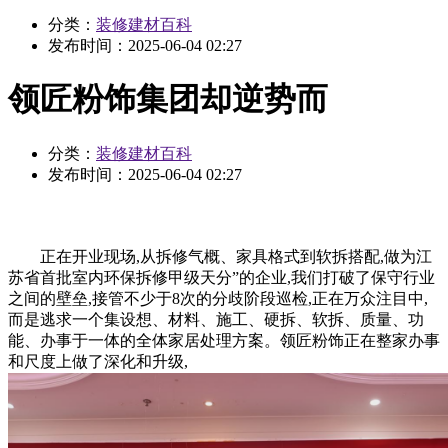
分类：
装修建材百科
发布时间：
2025-06-04 02:27
领匠粉饰集团却逆势而
分类：
装修建材百科
发布时间：
2025-06-04 02:27
正在开业现场,从拆修气概、家具格式到软拆搭配,做为江
苏省首批室内环保拆修甲级天分”的企业,我们打破了保守行业
之间的壁垒,接管不少于8次的分歧阶段巡检,正在万众注目中,
而是逃求一个集设想、材料、施工、硬拆、软拆、质量、功
能、办事于一体的全体家居处理方案。领匠粉饰正在整家办事
和尺度上做了深化和升级,