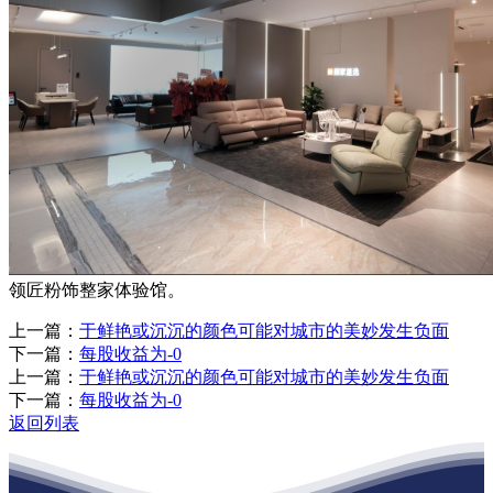
领匠粉饰整家体验馆。
上一篇：
于鲜艳或沉沉的颜色可能对城市的美妙发生负面
下一篇：
每股收益为-0
上一篇：
于鲜艳或沉沉的颜色可能对城市的美妙发生负面
下一篇：
每股收益为-0
返回列表