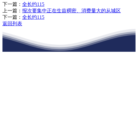
下一篇：
全长约115
上一篇：
报次要集中正在生齿稠密、消费量大的从城区
下一篇：
全长约115
返回列表
江苏J9九游会集团官方网站建材有限公司
公司经营范围包括：建材销售；干粉砂浆、水泥制品生产、销售；普
通货物仓储；道路普通货物运输；建筑劳务分包（凭资质证书经
营）。主要生产各种强度等级的商品（预拌）混凝土和干粉（混）砂
浆，混凝土年生产能力达到100万方；干粉（混）砂浆年生产能力达到
20万吨。
地 址：南通市滨海园区东晋村八组江苏J9九游会集团官方网站建材
有限公司