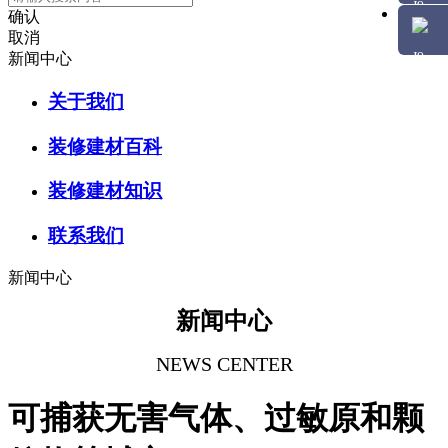
确认
取消
新闻中心
关于我们
装修建材百科
装修建材知识
联系我们
新闻中心
新闻中心
NEWS CENTER
可捕获无害气体、过敏原和颗