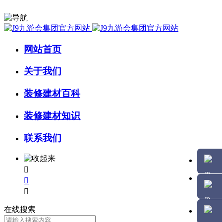
网站首页
关于我们
装修建材百科
装修建材知识
联系我们



在线搜索